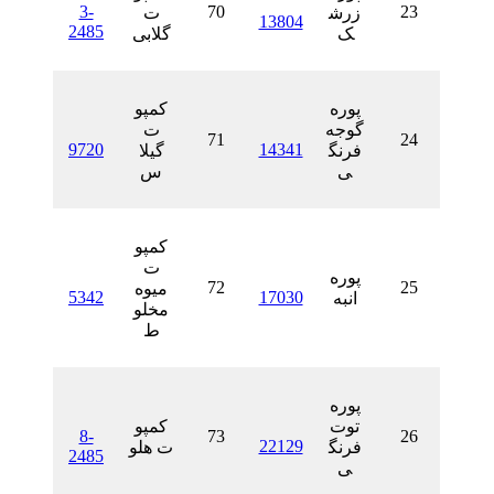
3-
70
زرش
ت
13804
2485
ک
گلابی
پوره
کمپو
گوجه
ت
71
9720
14341
فرنگ
گیلا
ی
س
کمپو
ت
پوره
72
میوه
5342
17030
انبه
مخلو
ط
پوره
توت
کمپو
8-
73
22129
فرنگ
ت هلو
2485
ی