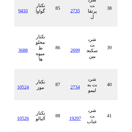
ت
نکتار
85
9410
2735
پرتقا
گواوا
ل
نکتار
شرب
مخلو
ت
86
ط
3688
2699
سکنج
میوه
بین
ها
شرب
نکتار
87
ت به
10524
2734
موز
لیمو
شرب
نکتار
88
ت
10526
19297
آلبالو
عناب