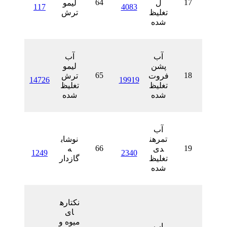
64
ل
لیمو
117
4083
تغلیظ
ترش
شده
آب
آب
پشن
لیمو
65
فروت
ترش
14726
19919
تغلیظ
تغلیظ
شده
شده
آب
تمرهن
نوشاب
66
دی
ه
1249
2340
تغلیظ
گازدار
شده
نکتاره
ای
میوه و
اب