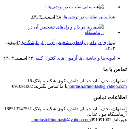
قلبات در ترشی‌ها :
۲۸ اسفند, ۱۴۰۳
ر دام و راه‌های تشخیص آن در آزمایشگاه
۲۸ اسفند,
و چاشنی ها آزمون های کنترل کیفی
۲۴ اسفند, ۱۴۰۳
د، خیابان دانش، کوی شکیب، پلاک 18
huor
hourtash.ir
با ما تماس بگیرید: 091091002
س
د، خیابان دانش، کوی شکیب، پلاک 18
8513747551
غذایی
hourtash.ir
huortash@yahoo.com
091