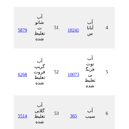
آب
آب
شاتو
51
آنانا
ت
5879
10241
س
تغلیظ
شده
آب
آب
توت
گریپ
فرنگ
52
فروت
6268
10073
ی
تغلیظ
تغلیظ
شده
شده
آب
آب
گلابی
53
5514
365
سیب
تغلیظ
شده