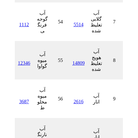
آب
آب
گلابی
گوجه
54
1112
5514
تغلیظ
فرنگ
شده
ی
آب
آب
هویج
55
میوه
12346
14809
تغلیظ
گواوا
شده
آب
آب
میوه
56
3687
2616
انار
مخلو
ط
آب
آب
نارنگ
انار