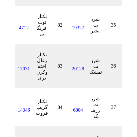
نکتار
شرب
توت
ت
82
4712
19327
فرنگ
انجیر
ی
نکتار
شرب
زغال
83
ت
اخته
17031
20128
تمشک
وکرن
بری
شرب
نکتار
ت
84
گریپ
14346
6804
زرش
فروت
ک
شرب