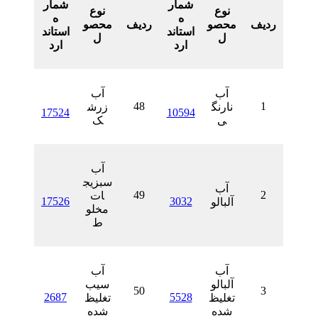
شمار
شمار
نوع
نوع
ه
ه
محصو
ردیف
محصو
استاند
استاند
ل
ل
ارد
ارد
آب
آب
48
نارنگ
زرش
17524
10594
ی
ک
آب
سبزیج
آب
49
ات
17526
3032
آلبالو
مخلو
ط
آب
آب
آلبالو
سیب
50
2687
5528
تغلیظ
تغلیظ
شده
شده