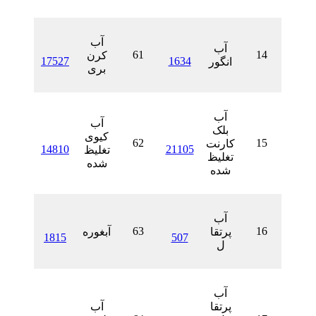
آب
آب
61
کرن
17527
1634
انگور
بری
آب
آب
بلک
کیوی
62
کارنت
14810
21105
تغلیظ
تغلیظ
شده
شده
آب
63
پرتقا
آبغوره
1815
507
ل
آب
پرتقا
آب