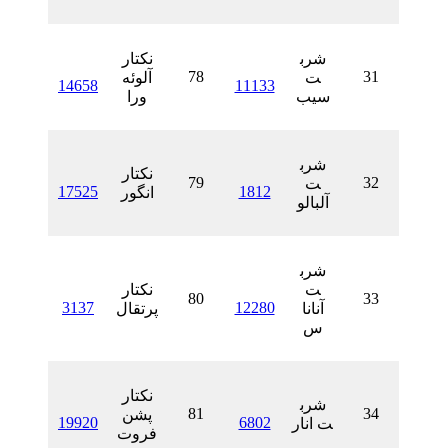
شرب
نکتار
78
ت
آلوئه
14658
11133
سیب
ورا
شرب
نکتار
79
ت
17525
1812
انگور
آلبالو
شرب
ت
نکتار
80
3137
12280
آنانا
پرتقال
س
نکتار
شرب
81
پشن
19920
6802
ت انار
فروت