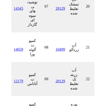
نوشیدن
تمشک
67
ی
14345
20129
تغلیظ
های
شده
میوه
ای
گازدار
کمپو
آب
ت
68
14659
10499
زردآلو
آلوئه
ورا
آب
زرش
کمپو
69
ک
ت
12179
20129
تغلیظ
آناناس
شده
پوره
کمپو