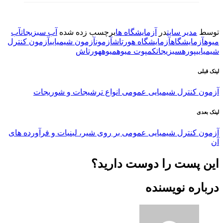
در
آزمایشگاه ها
برچسب زده شده
آب سبزیجات
آب
زمایشگاه هورتاش
آزمون
آزمون شیمیایی
آزمون کنترل
جات
کمپوت میوه
میوه
هورتاش
میایی عمومی انواع ترشیجات و شوریجات
میایی عمومی بر روی شیر، لبنیات و فرآورده های
ا دوست دارید؟
سنده