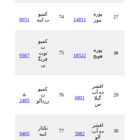
پوره
کمپو
74
8051
14811
موز
ت انبه
کمپو
ت
پوره
75
توت
9367
18522
هویج
فرنگ
ی
افشر
کمپو
ده آب
76
ت
4-
6801
گیلا
2485
زردآلو
س
افشر
نکتار
77
ده آب
9405
5882
انبه
آلو