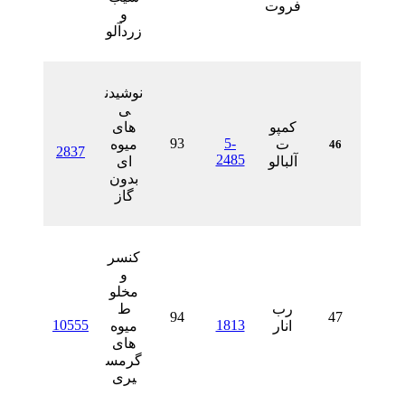
فروت
و
زردآلو
نوشیدن
ی
کمپو
های
93
5-
ت
میوه
2837
2485
آلبالو
ای
بدون
گاز
کنسر
و
مخلو
رب
ط
94
10555
1813
انار
میوه
های
گرمس
یری