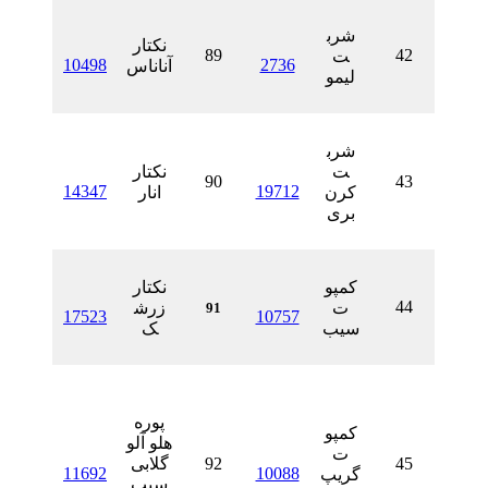
شرب
نکتار
89
ت
10498
2736
آناناس
لیمو
شرب
ت
نکتار
90
14347
19712
کرن
انار
بری
کمپو
نکتار
ت
زرش
91
17523
10757
سیب
ک
پوره
کمپو
هلو آلو
ت
92
گلابی
11692
10088
گریپ
سیب