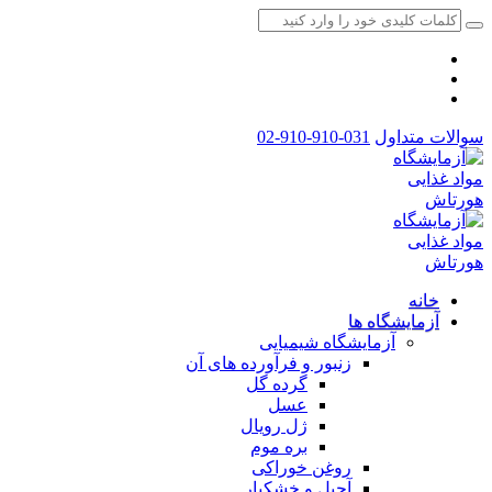
031-910-910-02
 ها
ایشگاه شیمیایی
زنبور و فرآورده های آن
گرده گل
عسل
ژل رویال
بره موم
روغن خوراکی
آجیل و خشکبار