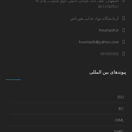
اصفهان، نجف آباد، خیابان دانش، کوی شکیب، پلاک 18
8513747551
آزمایشگاه مواد غذایی هورتاش
hourtash.ir
huortash@yahoo.com
091091002
پیوندهای بین المللی
ISO
IEC
OIML
SMIIC