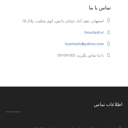
تماس با ما
اصفهان، نجف آباد، خیابان دانش، کوی شکیب، پلاک 18
hourtash.ir
huortash@yahoo.com
با ما تماس بگیرید: 091091002
اطلاعات تماس