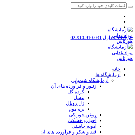
سوالات متداول
031-910-910-02
خانه
آزمایشگاه ها
آزمایشگاه شیمیایی
زنبور و فرآورده های آن
گرده گل
عسل
ژل رویال
بره موم
روغن خوراکی
آجیل و خشکبار
ادویه چاشنی
قند و شکر و فرآورده های آن