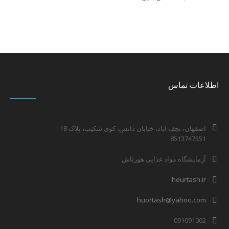
اطلاعات تماس
اصفهان، نجف آباد، خیابان دانش، کوی شکیب، پلاک 18
8513747551
آزمایشگاه مواد غذایی هورتاش
hourtash.ir
huortash@yahoo.com
091091002