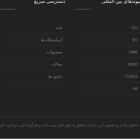
یوندهای بین المللی
دسترسی سریع
ISO
خانه
IEC
آزمایشگاه ها
OIML
محصولات
SMIIC
مقالات
CODEX
دانلود ها
IAF
 مواد غذایی هورتاش © 1403 تمامی حقوق مادی و معنوی این سایت متعلق به هورتاش می باشد و هرگونه کپی برداری غ