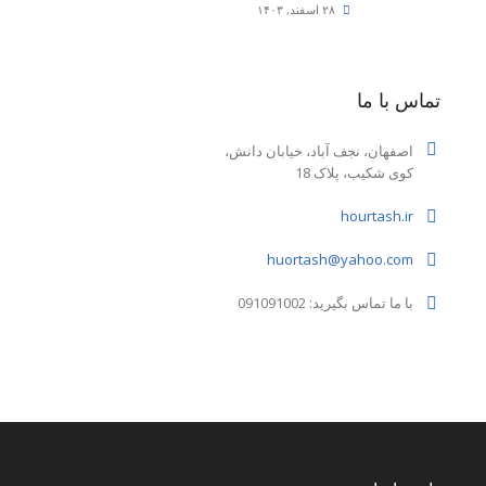
۲۸ اسفند, ۱۴۰۳
تماس با ما
اصفهان، نجف آباد، خیابان دانش،
کوی شکیب، پلاک 18
hourtash.ir
huortash@yahoo.com
با ما تماس بگیرید: 091091002