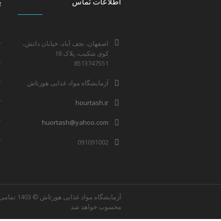
اطلاعات تماس
پ
اصفهان، نجف آباد، خیابان دانش،
کوی شکیب، پلاک 18
8513747551
آزمایشگاه مواد غذایی هورتاش
hourtash.ir
huortash@yahoo.com
091091002
آزمایشگاه
محسوب خواهد شد