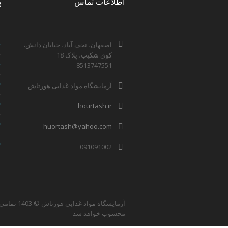
اطلاعات تماس
پ
اصفهان، نجف آباد، خیابان دانش،
کوی شکیب، پلاک 18
8513747551
آزمایشگاه مواد غذایی هورتاش
hourtash.ir
huortash@yahoo.com
091091002
آزمایشگاه
محسوب خواهد شد