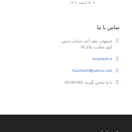
۲۸ اسفند, ۱۴۰۳
تماس با ما
اصفهان، نجف آباد، خیابان دانش،
کوی شکیب، پلاک 18
hourtash.ir
huortash@yahoo.com
با ما تماس بگیرید: 091091002