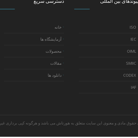
یوندهای بین المللی
دسترسی سریع
ISO
خانه
IEC
آزمایشگاه ها
OIML
محصولات
SMIIC
مقالات
CODEX
دانلود ها
IAF
 مواد غذایی هورتاش © 1403 تمامی حقوق مادی و معنوی این سایت متعلق به هورتاش می باشد و هرگونه کپی برداری غ